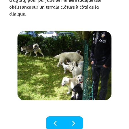
d'agility pour parfaire de manière ludique leur
obéissance sur un terrain clôture à côté de la
clinique.
chevron_left
chevron_right