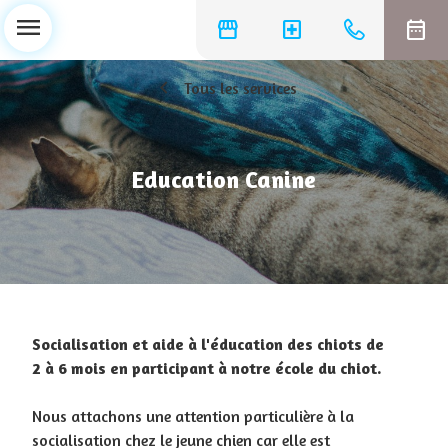
menu
storefront
local_hospital
date_range
chevron_left
Tous les services
Education Canine
Socialisation et aide à l'éducation des chiots de
2 à 6 mois en participant à notre école du chiot.
Nous attachons une attention particulière à la
socialisation chez le jeune chien car elle est