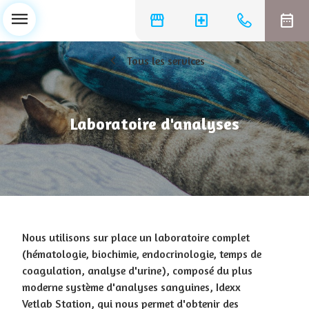
menu
storefront
local_hospital
date_range
chevron_left
Tous les services
Laboratoire d'analyses
Nous utilisons sur place un laboratoire complet
(hématologie, biochimie, endocrinologie, temps de
coagulation, analyse d'urine), composé du plus
moderne système d'analyses sanguines, Idexx
Vetlab Station, qui nous permet d'obtenir des