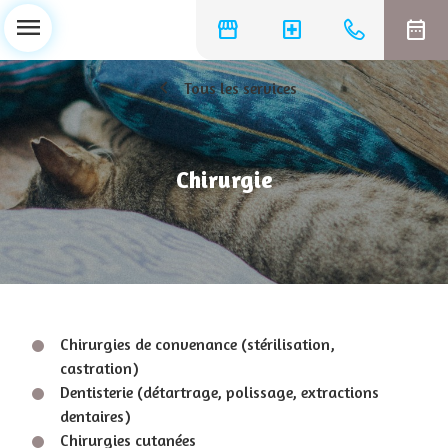
menu
storefront
local_hospital
date_range
chevron_left
Tous les services
Chirurgie
Chirurgies de convenance (stérilisation,
castration)
Dentisterie (détartrage, polissage, extractions
dentaires)
Chirurgies cutanées