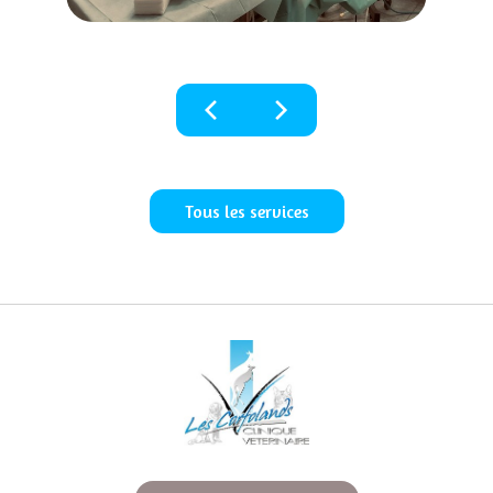
chevron_left
chevron_right
Tous les services