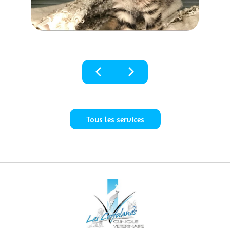
chevron_left
chevron_right
Tous les services