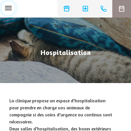
menu
storefront
local_hospital
date_range
chevron_left
Tous les services
Hospitalisation
La clinique propose un espace d'hospitalisation
pour prendre en charge vos animaux de
compagnie si des soins d'urgence ou continus sont
nécessaires.
Deux salles d'hospitalisation, des boxes extérieurs