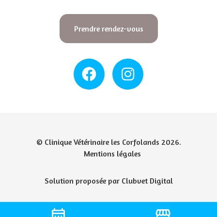
Prendre rendez-vous
© Clinique Vétérinaire les Corfolands 2026.
Mentions légales
Solution proposée par Clubvet Digital
date_range
storefront