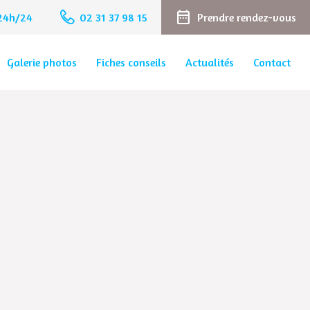
date_range
 24h/24
02 31 37 98 15
Prendre rendez-vous
Galerie photos
Fiches conseils
Actualités
Contact