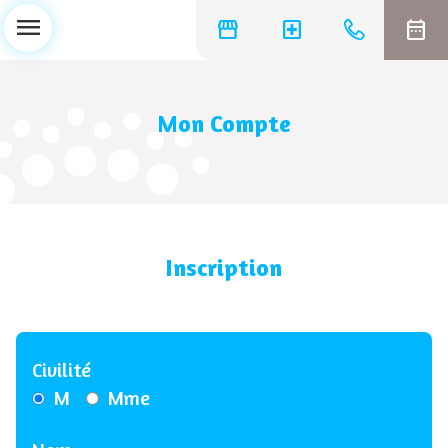
menu
storefront
local_hospital
date_range
Mon Compte
Inscription
Civilité
M
Mme