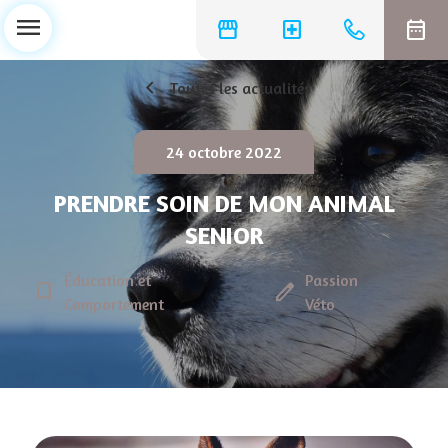
menu
storefront
local_hospital
date_range
chevron_left
Toutes les actualités
24 octobre 2022
PRENDRE SOIN DE MON ANIMAL
SENIOR
Éducation et
Passion
bookmark_border
edit
Comportement
Véto