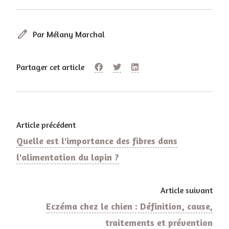
edit
Par Mélany Marchal
Partager cet article
Article précédent
Quelle est l'importance des fibres dans
l'alimentation du lapin ?
Article suivant
Eczéma chez le chien : Définition, cause,
traitements et prévention