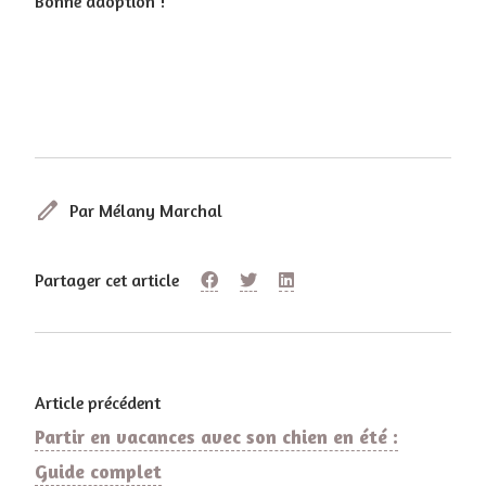
Bonne adoption !
edit
Par Mélany Marchal
Partager cet article
Article précédent
Partir en vacances avec son chien en été :
Guide complet