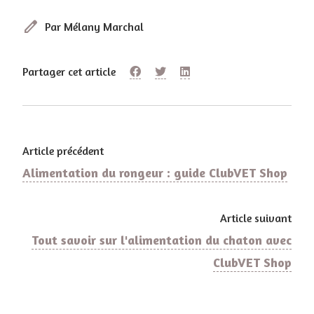
edit
Par Mélany Marchal
Partager cet article
Article précédent
Alimentation du rongeur : guide ClubVET Shop
Article suivant
Tout savoir sur l'​alimentation du chaton avec
ClubVET Shop