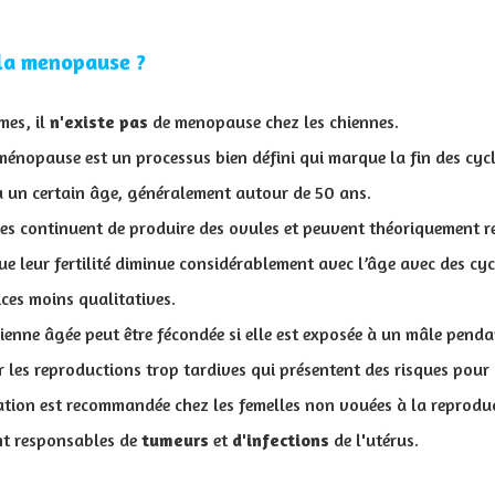
 la menopause ?
mes, il
n'existe pas
de menopause chez les chiennes
.
ménopause est un processus bien défini qui marque la fin des cycl
à un certain âge, généralement autour de 50 ans.
es continuent de produire des ovules et peuvent théoriquement res
que leur fertilité diminue considérablement avec l’âge avec des cy
ices moins qualitatives.
enne âgée peut être fécondée si elle est exposée à un mâle penda
er les reproductions trop tardives qui présentent des risques pour 
isation est recommandée chez les femelles non vouées à la reprodu
nt responsables de
tumeurs
et
d'infections
de l'utérus.