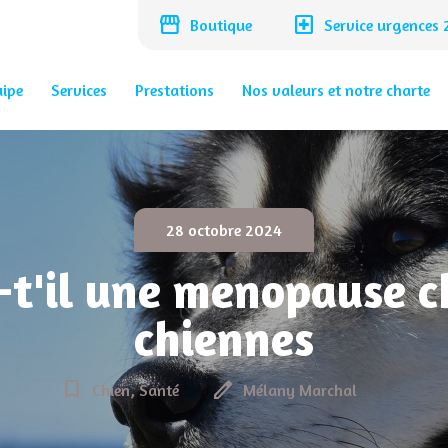
storefront
local_hospital
Boutique
Service urgences
uipe
Services
Prestations
Nos valeurs et notre charte
28 octobre 2024
-t'il une menopause c
chiennes
bookmark_border
edit
Chien, Santé
Mélany Marchal