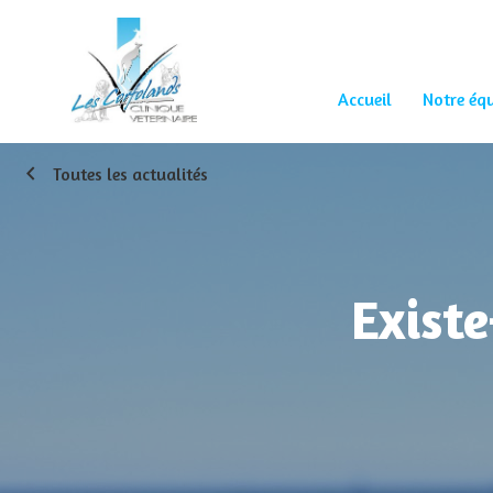
Accueil
Notre éq
chevron_left
Toutes les actualités
Existe