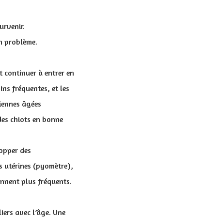
urvenir.
un problème.
 continuer à entrer en
ins fréquentes, et les
hiennes âgées
des chiots en bonne
lopper des
s utérines (pyomètre),
ennent plus fréquents.
iers avec l’âge. Une