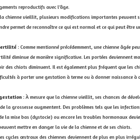
ngements reproductifs avec l’âge.
la chienne vieillit, plusieurs modifications importantes peuvent s
ndre permet de reconnaître ce qui est normal et ce qui peut être 
ertilité
: Comme mentionné précédemment, une chienne âgée peut
rtilité diminue de manière significative. Les portées deviennent mo
r des chiots diminuent. Il est également plus fréquent que les c
fficultés à porter une gestation à terme ou à donner naissance à 
 gestation
: À mesure que la chienne vieillit, ses chances de déve
 de la grossesse augmentent. Des problèmes tels que les infection
s de la mise bas (dystocie) ou encore les troubles hormonaux devi
euvent mettre en danger la vie de la chienne et de ses chiots.
Les cycles œstraux des chiennes deviennent de plus en plus irrégul