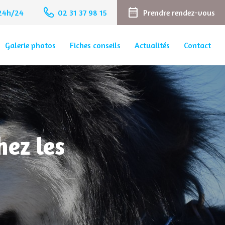
date_range
 24h/24
02 31 37 98 15
Prendre rendez-vous
Galerie photos
Fiches conseils
Actualités
Contact
hez les