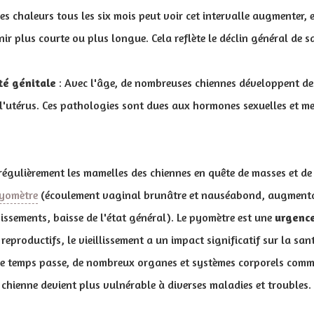
es chaleurs tous les six mois peut voir cet intervalle augmenter, e
ir plus courte ou plus longue. Cela reflète le déclin général de s
té génitale
: Avec l'âge, de nombreuses chiennes développent de
 l'utérus. Ces pathologies sont dues aux hormones sexuelles et me
r régulièrement les mamelles des chiennes en quête de masses et d
yomètre
(écoulement vaginal brunâtre et nauséabond, augmentat
ssements, baisse de l'état général). Le pyomètre est une
urgence
eproductifs, le vieillissement a un impact significatif sur la san
le temps passe, de nombreux organes et systèmes corporels com
a chienne devient plus vulnérable à diverses maladies et troubles.