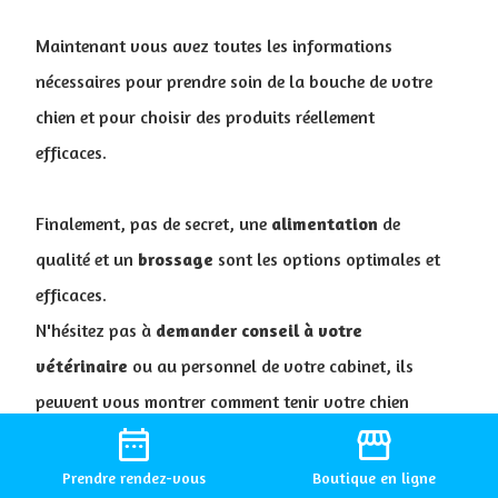
Maintenant vous avez toutes les informations
nécessaires pour prendre soin de la bouche de votre
chien et pour choisir des produits réellement
efficaces.
Finalement, pas de secret, une
alimentation
de
qualité et un
brossage
sont les options optimales et
efficaces.
N'hésitez pas à
demander conseil à votre
vétérinaire
ou au personnel de votre cabinet, ils
peuvent vous montrer comment tenir votre chien
date_range
storefront
et
comment brosser ses dents.
Retrouvez tous les produits pour prendre soin de
Prendre
rendez-vous
Boutique
en ligne