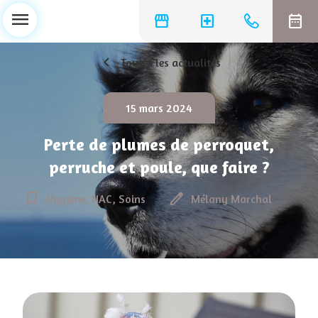
menu
storefront
local_hospital
date_range
chevron_left
Toutes les actualités
15 mars 2024
Perte de plumes de perroquet,
perruche et poule, que faire ?
bookmark_border
edit
Hygiène, NAC, Soins
Mélany Marchal