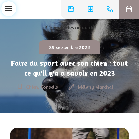
menu
storefront
local_hospital
date_range
chevron_left
Toutes les actualités
29 septembre 2023
Faire du sport avec son chien : tout
ce qu'il y'a a savoir en 2023
bookmark_border
edit
Chien, Conseils
Mélany Marchal