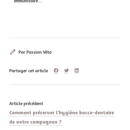
immunitaire…
edit
Par Passion Véto
Partager cet article
Article précédent
Comment préserver l'hygiène bucco-dentaire
de votre compagnon ?